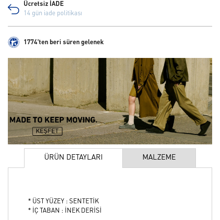
Ücretsiz İADE
14 gün iade politikası
1774'ten beri süren gelenek
ÜRÜN DETAYLARI
MALZEME
* ÜST YÜZEY : SENTETİK
* İÇ TABAN : İNEK DERİSİ