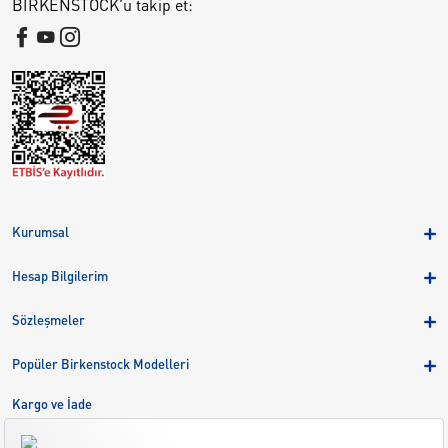
BIRKENSTOCK'u takip et:
Kurumsal
Hakkımızda
Hesap Bilgilerim
Kampanyalar
Üye Girişi
Birkenstock Group
Sözleşmeler
Sepetim
Mağazalar
KVKK
Sipariş Takibi
Popüler Birkenstock Modelleri
Kariyer
Çerezler
Adreslerim
Arizona
Kargo ve İade
Kargo ve İade
Eva
Çerez Tercihlerini Yönetin
Bize Ulaşın