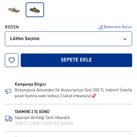
BEDEN
Bedeninizi Bulun
Lütfen Seçiniz
30
31
32
33
34
SEPETE EKLE
Kampanya Bilgisi
Birkenstock Ailesinden İlk Alışverişinize Özel 200 TL İndirim! Üstelik
peşin fiyatına vade farksız 2 taksit imkanıyla!💞
TAHMİNİ 2 İŞ GÜNÜ
Siparişin Verildiği Tarih İtibariyle
2000 TL ÜZERİ ÜCRETSİZ KARGO