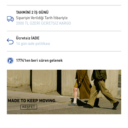
TAHMİNİ 2 İŞ GÜNÜ
Siparişin Verildiği Tarih İtibariyle
2000 TL ÜZERİ ÜCRETSİZ KARGO
Ücretsiz İADE
14 gün iade politikası
1774'ten beri süren gelenek