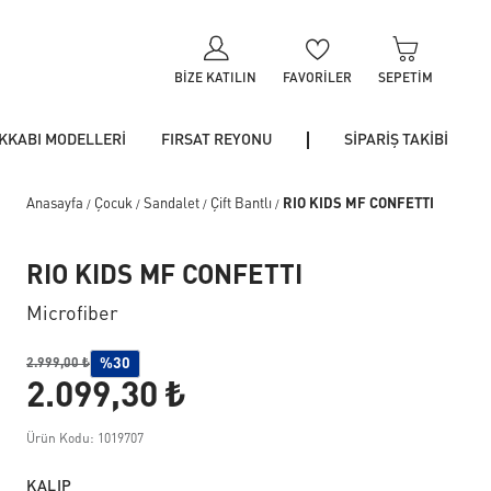
BIZE KATILIN
FAVORILER
SEPETIM
KKABI MODELLERİ
FIRSAT REYONU
SİPARİŞ TAKİBİ
Anasayfa
Çocuk
Sandalet
Çift Bantlı
RIO KIDS MF CONFETTI
/
/
/
/
RIO KIDS MF CONFETTI
Microfiber
%30
2.999,00 ₺
2.099,30 ₺
Ürün Kodu: 1019707
KALIP