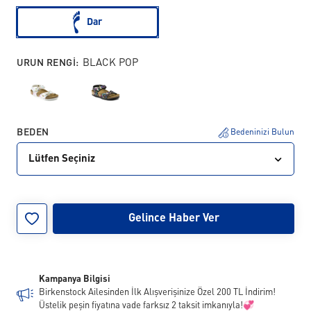
Dar
URUN RENGI:
BLACK POP
BEDEN
Bedeninizi Bulun
Lütfen Seçiniz
24
25
26
27
28
29
30
31
Gelince Haber Ver
32
33
34
Kampanya Bilgisi
Birkenstock Ailesinden İlk Alışverişinize Özel 200 TL İndirim!
Üstelik peşin fiyatına vade farksız 2 taksit imkanıyla!💞