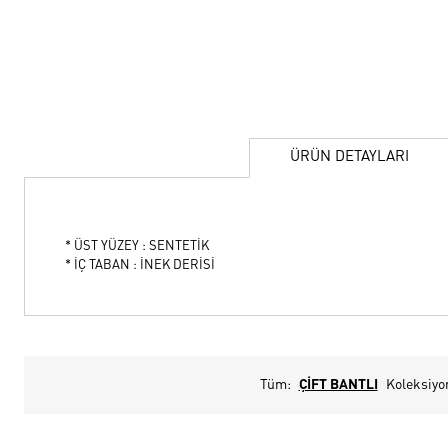
ÜRÜN DETAYLARI
* ÜST YÜZEY : SENTETİK
* İÇ TABAN : İNEK DERİSİ
Tüm:
ÇİFT BANTLI
Koleksiyo