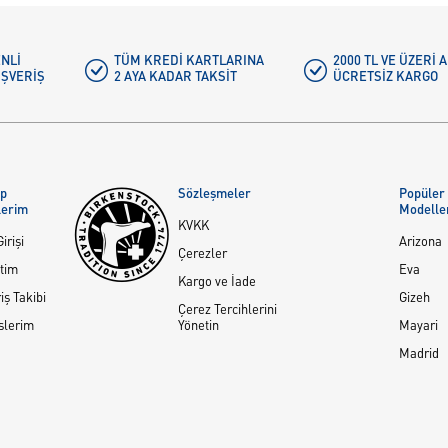
NLI
TÜM KREDI KARTLARINA
2000 TL VE ÜZERİ
IŞVERIŞ
2 AYA KADAR TAKSIT
ÜCRETSIZ KARGO
ap
Sözleşmeler
Popüler
lerim
Modelle
KVKK
irişi
Arizona
Çerezler
tim
Eva
Kargo ve İade
iş Takibi
Gizeh
Çerez Tercihlerini
slerim
Yönetin
Mayari
Madrid