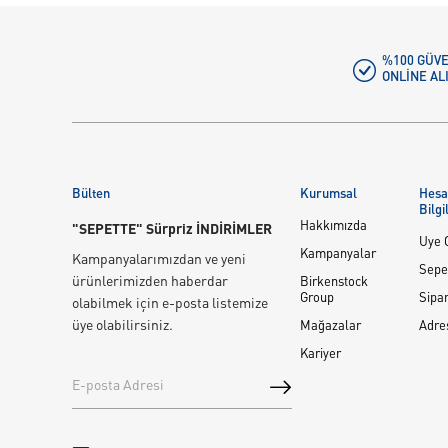
%100 GÜVE
ONLINE AL
Bülten
Kurumsal
Hes
Bilgi
Hakkımızda
"SEPETTE" Sürpriz İNDİRİMLER
Üye G
Kampanyalar
Kampanyalarımızdan ve yeni
Sepe
ürünlerimizden haberdar
Birkenstock
Group
Sipar
olabilmek için e-posta listemize
üye olabilirsiniz.
Mağazalar
Adre
Kariyer