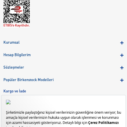
Kurumsal
Hakkımızda
Hesap Bilgilerim
Kampanyalar
Üye Girişi
Birkenstock Group
Sözleşmeler
Sepetim
Mağazalar
KVKK
Sipariş Takibi
Popüler Birkenstock Modelleri
Kariyer
Çerezler
Adreslerim
Arizona
Kargo ve İade
Kargo ve İade
Eva
Çerez Tercihlerini Yönetin
Bize Ulaşın
Gizeh
Mayari
Madrid