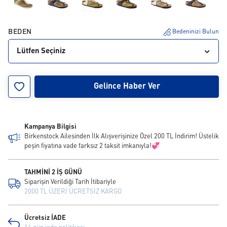
BEDEN
Bedeninizi Bulun
Lütfen Seçiniz
30
31
32
33
34
35
36
37
38
Gelince Haber Ver
39
40
41
42
43
44
45
46
Kampanya Bilgisi
Birkenstock Ailesinden İlk Alışverişinize Özel 200 TL İndirim! Üstelik
peşin fiyatına vade farksız 2 taksit imkanıyla!💞
TAHMİNİ 2 İŞ GÜNÜ
Siparişin Verildiği Tarih İtibariyle
2000 TL ÜZERİ ÜCRETSİZ KARGO
Ücretsiz İADE