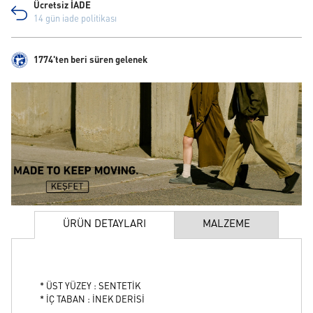
Ücretsiz İADE
14 gün iade politikası
1774'ten beri süren gelenek
ÜRÜN DETAYLARI
MALZEME
* ÜST YÜZEY : SENTETİK
* İÇ TABAN : İNEK DERİSİ