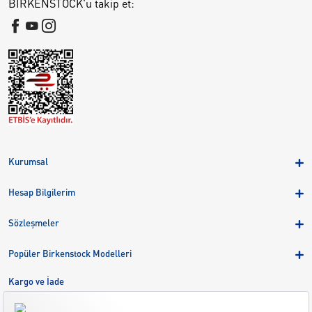
BIRKENSTOCK'u takip et:
Kurumsal
Hakkımızda
Hesap Bilgilerim
Kampanyalar
Üye Girişi
Birkenstock Group
Sözleşmeler
Sepetim
Mağazalar
KVKK
Sipariş Takibi
Popüler Birkenstock Modelleri
Kariyer
Çerezler
Adreslerim
Arizona
Kargo ve İade
Kargo ve İade
Eva
Çerez Tercihlerini Yönetin
Bize Ulaşın