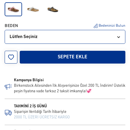
BEDEN
Bedeninizi Bulun
Lütfen Seçiniz
30
31
32
33
34
SEPETE EKLE
Kampanya Bilgisi
Birkenstock Ailesinden İlk Alışverişinize Özel 200 TL İndirim! Üstelik
peşin fiyatına vade farksız 2 taksit imkanıyla!💞
TAHMİNİ 2 İŞ GÜNÜ
Siparişin Verildiği Tarih İtibariyle
2000 TL ÜZERİ ÜCRETSİZ KARGO