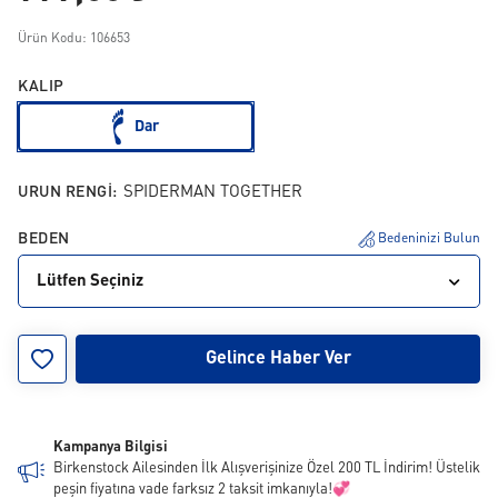
Ürün Kodu: 106653
KALIP
Dar
URUN RENGI:
SPIDERMAN TOGETHER
BEDEN
Bedeninizi Bulun
Lütfen Seçiniz
24
25
26
27
28
29
30
31
32
Gelince Haber Ver
33
34
Kampanya Bilgisi
Birkenstock Ailesinden İlk Alışverişinize Özel 200 TL İndirim! Üstelik
peşin fiyatına vade farksız 2 taksit imkanıyla!💞