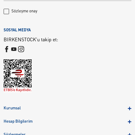
Sözleşme onay
SOSYAL MEDYA
BIRKENSTOCK'u takip et:
Kurumsal
Hakkımızda
Hesap Bilgilerim
Kampanyalar
Üye Girişi
Birkenstock Group
Sözleşmeler