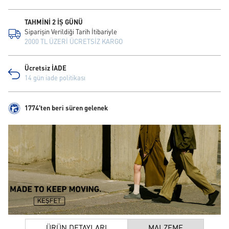
TAHMİNİ 2 İŞ GÜNÜ
Siparişin Verildiği Tarih İtibariyle
2000 TL ÜZERİ ÜCRETSİZ KARGO
Ücretsiz İADE
14 gün iade politikası
1774'ten beri süren gelenek
ÜRÜN DETAYLARI
MALZEME