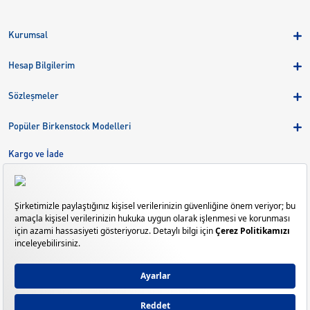
Kurumsal
Hakkımızda
Hesap Bilgilerim
Kampanyalar
Üye Girişi
Birkenstock Group
Sözleşmeler
Sepetim
Mağazalar
KVKK
Sipariş Takibi
Popüler Birkenstock Modelleri
Kariyer
Çerezler
Adreslerim
Arizona
Kargo ve İade
Kargo ve İade
Eva
Çerez Tercihlerini Yönetin
Bize Ulaşın
Gizeh
Mayari
Madrid