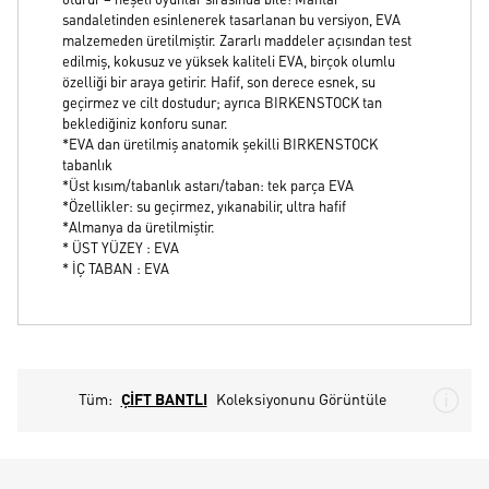
oturur – neşeli oyunlar sırasında bile! Mantar
sandaletinden esinlenerek tasarlanan bu versiyon, EVA
malzemeden üretilmiştir. Zararlı maddeler açısından test
edilmiş, kokusuz ve yüksek kaliteli EVA, birçok olumlu
özelliği bir araya getirir. Hafif, son derece esnek, su
geçirmez ve cilt dostudur; ayrıca BIRKENSTOCK tan
beklediğiniz konforu sunar.
*EVA dan üretilmiş anatomik şekilli BIRKENSTOCK
tabanlık
*Üst kısım/tabanlık astarı/taban: tek parça EVA
*Özellikler: su geçirmez, yıkanabilir, ultra hafif
*Almanya da üretilmiştir.
* ÜST YÜZEY : EVA
* İÇ TABAN : EVA
Tüm:
ÇİFT BANTLI
Koleksiyonunu Görüntüle