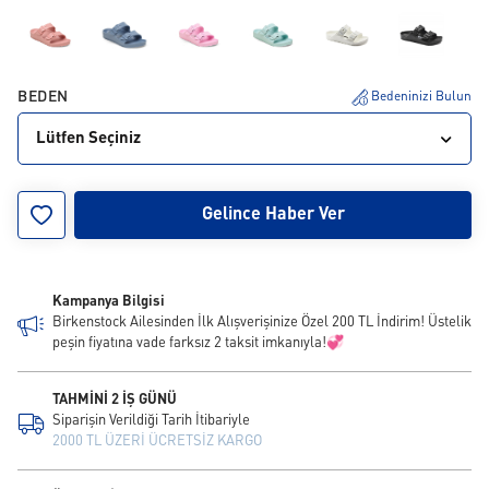
BEDEN
Bedeninizi Bulun
Lütfen Seçiniz
26
27
28
29
30
31
32
33
34
Gelince Haber Ver
Kampanya Bilgisi
Birkenstock Ailesinden İlk Alışverişinize Özel 200 TL İndirim! Üstelik
peşin fiyatına vade farksız 2 taksit imkanıyla!💞
TAHMİNİ 2 İŞ GÜNÜ
Siparişin Verildiği Tarih İtibariyle
2000 TL ÜZERİ ÜCRETSİZ KARGO