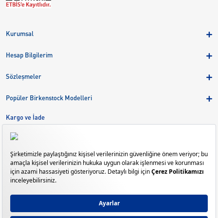
Kurumsal
Hakkımızda
Hesap Bilgilerim
Kampanyalar
Üye Girişi
Birkenstock Group
Sözleşmeler
Sepetim
Mağazalar
KVKK
Sipariş Takibi
Popüler Birkenstock Modelleri
Kariyer
Çerezler
Adreslerim
Arizona
Kargo ve İade
Kargo ve İade
Eva
Çerez Tercihlerini Yönetin
Bize Ulaşın
Gizeh
Mayari
Madrid