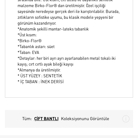
sırasında bile. Üst kısım, cilt dostu ve dayanıklı sentetik
malzeme Birko-Flor® dan üretilmiştir. Özel işçiliği
sayesinde neredeyse gerçek deri ile karıştırılabilir. Burada,
zıtlıkların sofistike uyumu, bu klasik modele yepyeni bir
görünüm kazandırıyor.
*Anatomik şekilli mantar-lateks tabanlık
*Üst kısım:
*Birko-Flor®
*Tabanlık astarı: süet
*Taban: EVA
*Detaylar: her biri ayrı ayrı ayarlanabilen metal tokalı iki
kayış; cırt cırtlı ayak bileği kayışı
*Almanya da üretilmiştir.
* ÜST YÜZEY : SENTETİK
* İÇ TABAN : İNEK DERİSİ
Tüm:
ÇİFT BANTLI
Koleksiyonunu Görüntüle