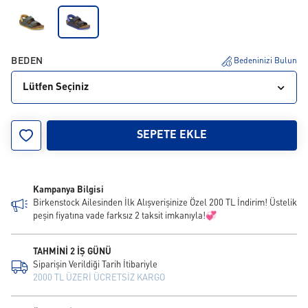
BEDEN
Bedeninizi Bulun
Lütfen Seçiniz
24
25
26
27
28
29
30
31
32
SEPETE EKLE
33
34
35
Kampanya Bilgisi
Birkenstock Ailesinden İlk Alışverişinize Özel 200 TL İndirim! Üstelik
peşin fiyatına vade farksız 2 taksit imkanıyla!💞
TAHMİNİ 2 İŞ GÜNÜ
Siparişin Verildiği Tarih İtibariyle
2000 TL ÜZERİ ÜCRETSİZ KARGO