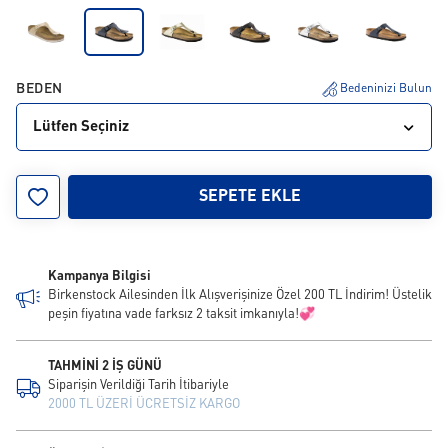
BEDEN
Bedeninizi Bulun
Lütfen Seçiniz
30
31
32
33
34
SEPETE EKLE
Kampanya Bilgisi
Birkenstock Ailesinden İlk Alışverişinize Özel 200 TL İndirim! Üstelik
peşin fiyatına vade farksız 2 taksit imkanıyla!💞
TAHMİNİ 2 İŞ GÜNÜ
Siparişin Verildiği Tarih İtibariyle
2000 TL ÜZERİ ÜCRETSİZ KARGO