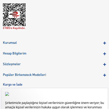
Kurumsal
Hakkımızda
Hesap Bilgilerim
Kampanyalar
Üye Girişi
Birkenstock Group
Sözleşmeler
Sepetim
Mağazalar
KVKK
Sipariş Takibi
Popüler Birkenstock Modelleri
Kariyer
Çerezler
Adreslerim
Arizona
Kargo ve İade
Kargo ve İade
Eva
Çerez Tercihlerini Yönetin
Bize Ulaşın
Gizeh
Mayari