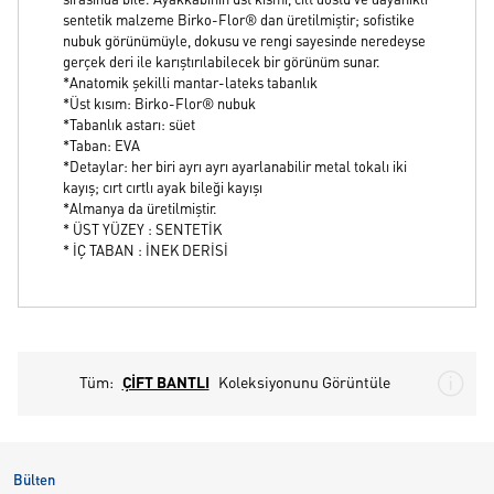
sırasında bile. Ayakkabının üst kısmı, cilt dostu ve dayanıklı
sentetik malzeme Birko-Flor® dan üretilmiştir; sofistike
nubuk görünümüyle, dokusu ve rengi sayesinde neredeyse
gerçek deri ile karıştırılabilecek bir görünüm sunar.
*Anatomik şekilli mantar-lateks tabanlık
*Üst kısım: Birko-Flor® nubuk
*Tabanlık astarı: süet
*Taban: EVA
*Detaylar: her biri ayrı ayrı ayarlanabilir metal tokalı iki
kayış; cırt cırtlı ayak bileği kayışı
*Almanya da üretilmiştir.
* ÜST YÜZEY : SENTETİK
* İÇ TABAN : İNEK DERİSİ
Tüm:
ÇİFT BANTLI
Koleksiyonunu Görüntüle
Bülten