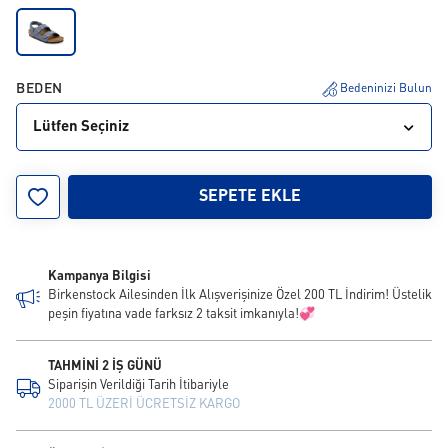
BEDEN
Bedeninizi Bulun
Lütfen Seçiniz
24
25
26
28
29
30
31
32
33
SEPETE EKLE
34
Kampanya Bilgisi
Birkenstock Ailesinden İlk Alışverişinize Özel 200 TL İndirim! Üstelik
peşin fiyatına vade farksız 2 taksit imkanıyla!💞
TAHMİNİ 2 İŞ GÜNÜ
Siparişin Verildiği Tarih İtibariyle
2000 TL ÜZERİ ÜCRETSİZ KARGO