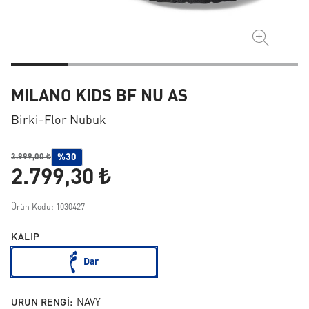
MILANO KIDS BF NU AS
Birki-Flor Nubuk
%30
3.999,00 ₺
2.799,30 ₺
Ürün Kodu: 1030427
KALIP
Dar
URUN RENGI:
NAVY