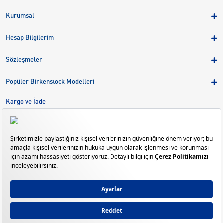
Kurumsal
Hakkımızda
Hesap Bilgilerim
Kampanyalar
Üye Girişi
Birkenstock Group
Sözleşmeler
Sepetim
Mağazalar
KVKK
Sipariş Takibi
Popüler Birkenstock Modelleri
Kariyer
Çerezler
Adreslerim
Arizona
Kargo ve İade
Kargo ve İade
Eva
Çerez Tercihlerini Yönetin
Bize Ulaşın
Gizeh
Mayari
Madrid