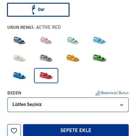
Dar
URUN RENGI:
ACTIVE RED
BEDEN
Bedeninizi Bulun
Lütfen Seçiniz
24
25
26
27
28
29
30
31
SEPETE EKLE
32
33
34