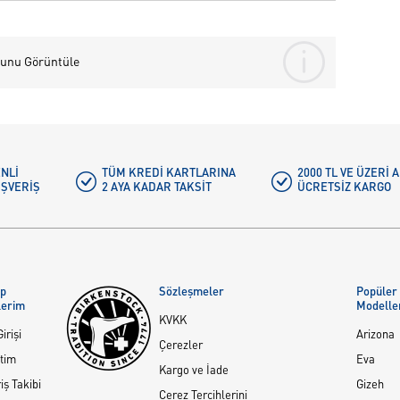
nunu Görüntüle
NLI
TÜM KREDI KARTLARINA
2000 TL VE ÜZERİ
IŞVERIŞ
2 AYA KADAR TAKSIT
ÜCRETSIZ KARGO
ap
Sözleşmeler
Popüler
lerim
Modelle
KVKK
irişi
Arizona
Çerezler
tim
Eva
Kargo ve İade
iş Takibi
Gizeh
Çerez Tercihlerini