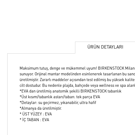
ÜRÜN DETAYLARI
Maksimum tutuş, denge ve mükemmel uyum! BIRKENSTOCK Milano, a
sunuyor. Orijinal mantar modelinden esinlenerek tasarlanan bu san
üretilmiştir. Zararlı maddeler açısından test edilmiş bu yüksek kali
cilt dostudur. Bu nedenle plajda, bahçede veya wellness ve spa ala
*EVA dan üretilmiş anatomik şekilli BIRKENSTOCK tabanlık
*Üst kısım/tabanlık astarı/taban: tek parça EVA
*Detaylar: su geçirmez, yıkanabilir, ultra hafif
*Almanya da üretilmiştir.
* ÜST YÜZEY : EVA
* İÇ TABAN : EVA