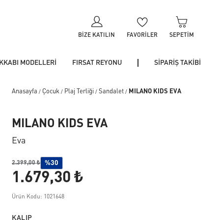
BIZE KATILIN
FAVORILER
SEPETIM
KKABI MODELLERİ
FIRSAT REYONU
SİPARİŞ TAKİBİ
Anasayfa
Çocuk
Plaj Terliği
Sandalet
MILANO KIDS EVA
/
/
/
/
MILANO KIDS EVA
Eva
%30
2.399,00 ₺
1.679,30 ₺
Ürün Kodu: 1021648
KALIP