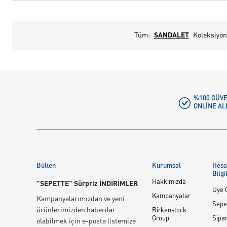
Tüm:
SANDALET
Koleksiyo
%100 GÜVE
ONLINE AL
Bülten
Kurumsal
Hes
Bilgi
Hakkımızda
"SEPETTE" Sürpriz İNDİRİMLER
Üye G
Kampanyalar
Kampanyalarımızdan ve yeni
Sepe
ürünlerimizden haberdar
Birkenstock
Group
Sipar
olabilmek için e-posta listemize