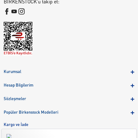
BIRKENSTOCK'u takip et:
Kurumsal
Hakkımızda
Hesap Bilgilerim
Kampanyalar
Üye Girişi
Birkenstock Group
Sözleşmeler
Sepetim
Mağazalar
KVKK
Sipariş Takibi
Popüler Birkenstock Modelleri
Kariyer
Çerezler
Adreslerim
Arizona
Kargo ve İade
Kargo ve İade
Eva
Çerez Tercihlerini Yönetin
Bize Ulaşın