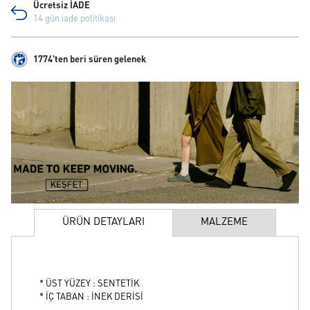
Ücretsiz İADE
14 gün iade politikası
1774'ten beri süren gelenek
ÜRÜN DETAYLARI
MALZEME
* ÜST YÜZEY : SENTETİK
* İÇ TABAN : İNEK DERİSİ