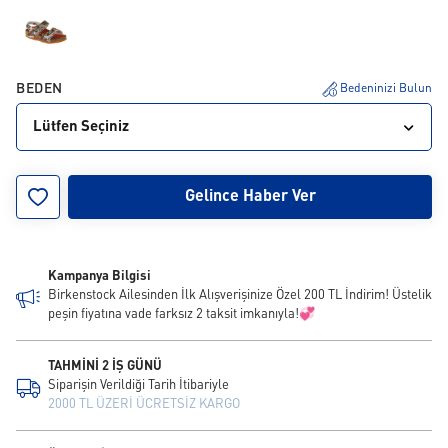
BEDEN
Bedeninizi Bulun
Lütfen Seçiniz
24
25
26
27
28
29
30
31
32
Gelince Haber Ver
33
34
Kampanya Bilgisi
Birkenstock Ailesinden İlk Alışverişinize Özel 200 TL İndirim! Üstelik
peşin fiyatına vade farksız 2 taksit imkanıyla!💞
TAHMİNİ 2 İŞ GÜNÜ
Siparişin Verildiği Tarih İtibariyle
2000 TL ÜZERİ ÜCRETSİZ KARGO