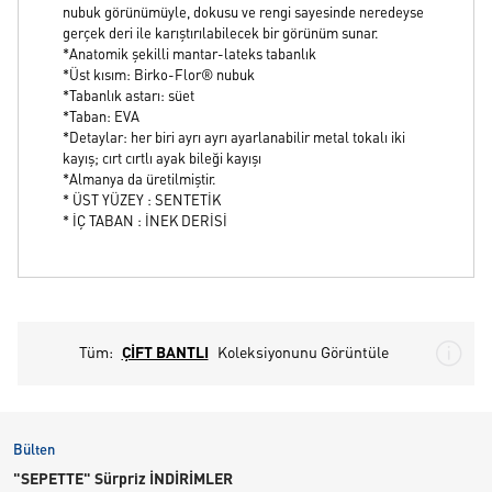
nubuk görünümüyle, dokusu ve rengi sayesinde neredeyse
gerçek deri ile karıştırılabilecek bir görünüm sunar.
*Anatomik şekilli mantar-lateks tabanlık
*Üst kısım: Birko-Flor® nubuk
*Tabanlık astarı: süet
*Taban: EVA
*Detaylar: her biri ayrı ayrı ayarlanabilir metal tokalı iki
kayış; cırt cırtlı ayak bileği kayışı
*Almanya da üretilmiştir.
* ÜST YÜZEY : SENTETİK
* İÇ TABAN : İNEK DERİSİ
Tüm:
ÇİFT BANTLI
Koleksiyonunu Görüntüle
Bülten
"SEPETTE" Sürpriz İNDİRİMLER