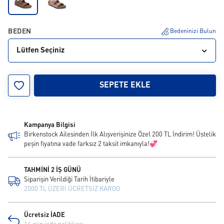
BEDEN
Bedeninizi Bulun
Lütfen Seçiniz
24
25
26
27
28
29
30
31
32
SEPETE EKLE
33
34
Kampanya Bilgisi
Birkenstock Ailesinden İlk Alışverişinize Özel 200 TL İndirim! Üstelik
peşin fiyatına vade farksız 2 taksit imkanıyla!💞
TAHMİNİ 2 İŞ GÜNÜ
Siparişin Verildiği Tarih İtibariyle
2000 TL ÜZERİ ÜCRETSİZ KARGO
Ücretsiz İADE