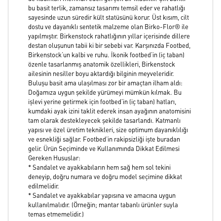
bu basit terlik, zamansız tasarımı temsil eder ve rahatlığı
sayesinde uzun süredir kült statüsünü korur. Üst kısım, cilt
dostu ve dayanıklı sentetik malzeme olan Birko-Flor® ile
yapılmıştır. Birkenstock rahatlığının yıllar içerisinde dillere
destan oluşunun tabii ki bir sebebi var. Karşınızda Footbed,
Birkenstock’un kalbi ve ruhu. İkonik footbed’in (iç taban)
özenle tasarlanmış anatomik özellikleri, Birkenstock
ailesinin nesiller boyu aktardığı bilginin meyveleridir.
Buluşu basit ama ulaşılması zor bir amaçtan ilham aldı:
Doğamıza uygun şekilde yürümeyi mümkün kılmak. Bu
işlevi yerine getirmek için footbed’in (iç taban) hatları,
kumdaki ayak izini taklit ederek insan ayağının anatomisini
tam olarak destekleyecek şekilde tasarlandı. Katmanlı
yapısı ve özel üretim teknikleri, size optimum dayanıklılığı
ve esnekliği sağlar. Footbed’in rakipsizliği işte buradan
gelir. Ürün Seçiminde ve Kullanımında Dikkat Edilmesi
Gereken Hususlar:
* Sandalet ve ayakkabıların hem sağ hem sol tekini
deneyip, doğru numara ve doğru model seçimine dikkat
edilmelidir.
* Sandalet ve ayakkabılar yapısına ve amacına uygun
kullanılmalıdır. (Örneğin; mantar tabanlı ürünler suyla
temas etmemelidir.)