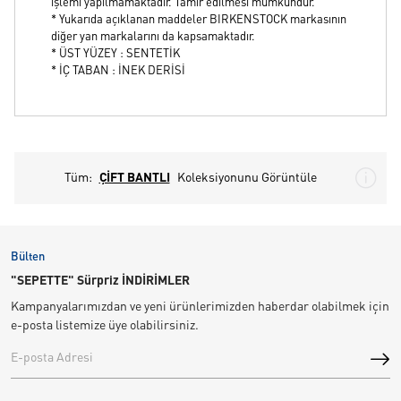
işlemi yapılmamaktadır. Tamir edilmesi mümkündür.
* Yukarıda açıklanan maddeler BIRKENSTOCK markasının
diğer yan markalarını da kapsamaktadır.
* ÜST YÜZEY : SENTETİK
* İÇ TABAN : İNEK DERİSİ
Tüm:
ÇİFT BANTLI
Koleksiyonunu Görüntüle
Bülten
"SEPETTE" Sürpriz İNDİRİMLER
Kampanyalarımızdan ve yeni ürünlerimizden haberdar olabilmek için
e-posta listemize üye olabilirsiniz.