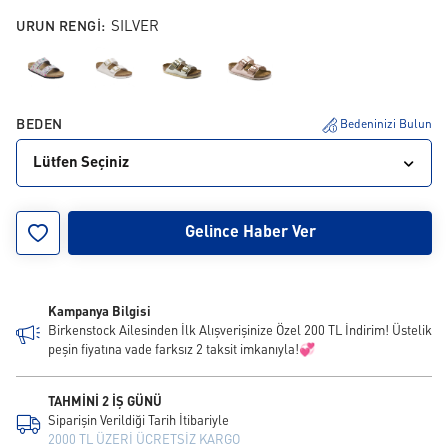
URUN RENGI:
SILVER
BEDEN
Bedeninizi Bulun
Lütfen Seçiniz
26
27
28
29
30
31
32
33
34
Gelince Haber Ver
35
36
37
38
39
Kampanya Bilgisi
Birkenstock Ailesinden İlk Alışverişinize Özel 200 TL İndirim! Üstelik
peşin fiyatına vade farksız 2 taksit imkanıyla!💞
TAHMİNİ 2 İŞ GÜNÜ
Siparişin Verildiği Tarih İtibariyle
2000 TL ÜZERİ ÜCRETSİZ KARGO