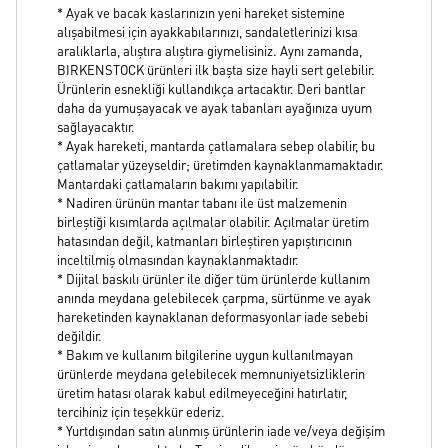
* Ayak ve bacak kaslarınızın yeni hareket sistemine
alışabilmesi için ayakkabılarınızı, sandaletlerinizi kısa
aralıklarla, alıştıra alıştıra giymelisiniz. Aynı zamanda,
BIRKENSTOCK ürünleri ilk başta size hayli sert gelebilir.
Ürünlerin esnekliği kullandıkça artacaktır. Deri bantlar
daha da yumuşayacak ve ayak tabanları ayağınıza uyum
sağlayacaktır.
* Ayak hareketi, mantarda çatlamalara sebep olabilir, bu
çatlamalar yüzeyseldir; üretimden kaynaklanmamaktadır.
Mantardaki çatlamaların bakımı yapılabilir.
* Nadiren ürünün mantar tabanı ile üst malzemenin
birleştiği kısımlarda açılmalar olabilir. Açılmalar üretim
hatasından değil, katmanları birleştiren yapıştırıcının
inceltilmiş olmasından kaynaklanmaktadır.
* Dijital baskılı ürünler ile diğer tüm ürünlerde kullanım
anında meydana gelebilecek çarpma, sürtünme ve ayak
hareketinden kaynaklanan deformasyonlar iade sebebi
değildir.
* Bakım ve kullanım bilgilerine uygun kullanılmayan
ürünlerde meydana gelebilecek memnuniyetsizliklerin
üretim hatası olarak kabul edilmeyeceğini hatırlatır,
tercihiniz için teşekkür ederiz.
* Yurtdışından satın alınmış ürünlerin iade ve/veya değişim