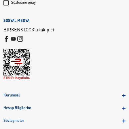
Sözleşme onay
SOSYAL MEDYA
BIRKENSTOCK'u takip et:
Kurumsal
Hakkımızda
Hesap Bilgilerim
Kampanyalar
Üye Girişi
Birkenstock Group
Sözleşmeler
Sepetim
Mağazalar