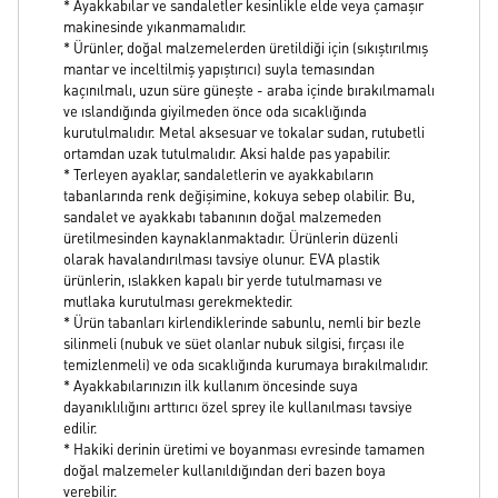
* Ayakkabılar ve sandaletler kesinlikle elde veya çamaşır
makinesinde yıkanmamalıdır.
* Ürünler, doğal malzemelerden üretildiği için (sıkıştırılmış
mantar ve inceltilmiş yapıştırıcı) suyla temasından
kaçınılmalı, uzun süre güneşte - araba içinde bırakılmamalı
ve ıslandığında giyilmeden önce oda sıcaklığında
kurutulmalıdır. Metal aksesuar ve tokalar sudan, rutubetli
ortamdan uzak tutulmalıdır. Aksi halde pas yapabilir.
* Terleyen ayaklar, sandaletlerin ve ayakkabıların
tabanlarında renk değişimine, kokuya sebep olabilir. Bu,
sandalet ve ayakkabı tabanının doğal malzemeden
üretilmesinden kaynaklanmaktadır. Ürünlerin düzenli
olarak havalandırılması tavsiye olunur. EVA plastik
ürünlerin, ıslakken kapalı bir yerde tutulmaması ve
mutlaka kurutulması gerekmektedir.
* Ürün tabanları kirlendiklerinde sabunlu, nemli bir bezle
silinmeli (nubuk ve süet olanlar nubuk silgisi, fırçası ile
temizlenmeli) ve oda sıcaklığında kurumaya bırakılmalıdır.
* Ayakkabılarınızın ilk kullanım öncesinde suya
dayanıklılığını arttırıcı özel sprey ile kullanılması tavsiye
edilir.
* Hakiki derinin üretimi ve boyanması evresinde tamamen
doğal malzemeler kullanıldığından deri bazen boya
verebilir.