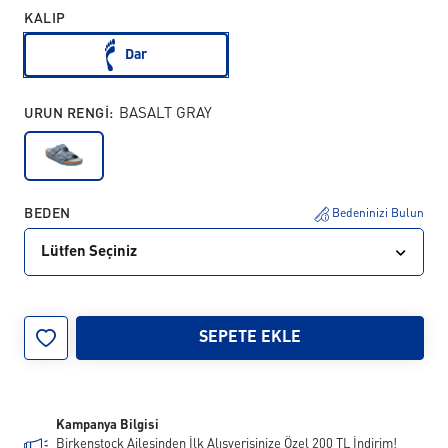
KALIP
Dar
URUN RENGI:
BASALT GRAY
BEDEN
Bedeninizi Bulun
Lütfen Seçiniz
26
27
28
29
30
31
32
33
SEPETE EKLE
34
Kampanya Bilgisi
Birkenstock Ailesinden İlk Alışverişinize Özel 200 TL İndirim!