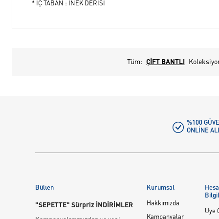
* İÇ TABAN : İNEK DERİSİ
Tüm:
ÇİFT BANTLI
Koleksiyo
%100 GÜVE
ONLINE AL
Bülten
Kurumsal
Hes
Bilgi
Hakkımızda
"SEPETTE" Sürpriz İNDİRİMLER
Üye G
Kampanyalar