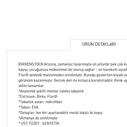
ÜRÜN DETAYLARI
BIRKENSTOCK Arizona, zamansız tasarımıyla on yıllardır pek çok kişin
kayışı, çocuğunuza mükemmel bir oturuş sağlar – en hareketli oyunlar
Flor® sentetik malzemeden üretilmiştir. Burada gösterilen klasik sa
görünüm kazanmıştır. Gerçek deri ile kolayca karıştırılabilir. Renk u
stilini tamamlar.
*Anatomik şekilli mantar-lateks tabanlık
*Üst kısım: Birko-Flor®
*Tabanlık astarı: mikrofiber
*Taban: EVA
*Detaylar: her biri ayarlanabilir metal tokalı iki kayış
*Almanya da üretilmiştir.
* ÜST YÜZEY : SENTETİK