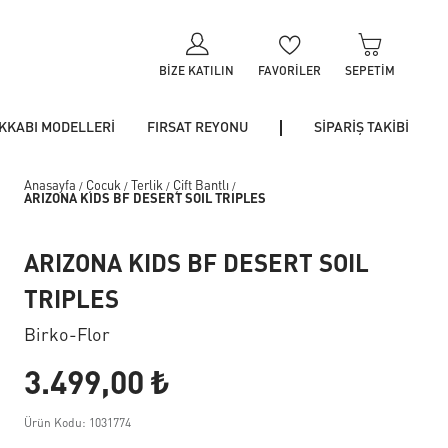
BIZE KATILIN
FAVORILER
SEPETIM
KKABI MODELLERİ
FIRSAT REYONU
SİPARİŞ TAKİBİ
Anasayfa
Çocuk
Terlik
Çift Bantlı
/
/
/
/
ARIZONA KIDS BF DESERT SOIL TRIPLES
ARIZONA KIDS BF DESERT SOIL
TRIPLES
Birko-Flor
3.499,00 ₺
Ürün Kodu: 1031774