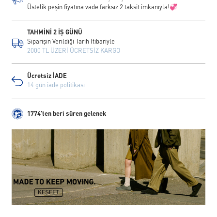
Üstelik peşin fiyatına vade farksız 2 taksit imkanıyla!💞
TAHMİNİ 2 İŞ GÜNÜ
Siparişin Verildiği Tarih İtibariyle
2000 TL ÜZERİ ÜCRETSİZ KARGO
Ücretsiz İADE
14 gün iade politikası
1774'ten beri süren gelenek