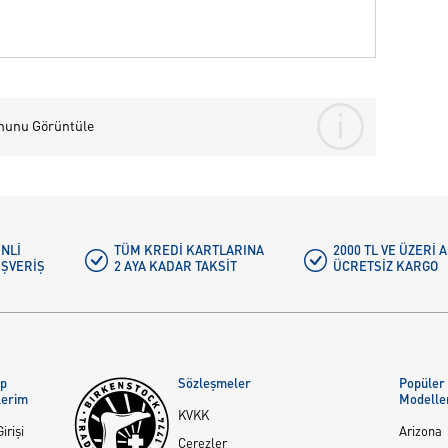
nunu Görüntüle
NLI
TÜM KREDI KARTLARINA
2000 TL VE ÜZERİ
IŞVERIŞ
2 AYA KADAR TAKSIT
ÜCRETSIZ KARGO
ap
Sözleşmeler
Popüler
lerim
Modelle
KVKK
irişi
Arizona
Çerezler