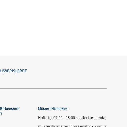
 ALIŞVERİŞLERDE
 Birkenstock
Müşteri Hizmetleri
ri
Hafta içi 09:00 - 18:00 saatleri arasında,
musterihizmetleri@birkenstock.com.tr