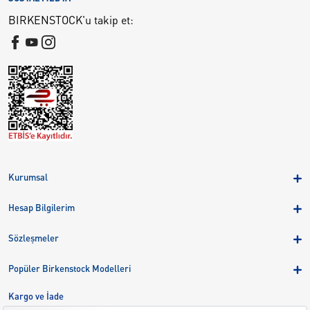
BIRKENSTOCK'u takip et:
Kurumsal
Hakkımızda
Hesap Bilgilerim
Kampanyalar
Üye Girişi
Birkenstock Group
Sözleşmeler
Sepetim
Mağazalar
KVKK
Sipariş Takibi
Popüler Birkenstock Modelleri
Kariyer
Çerezler
Adreslerim
Arizona
Kargo ve İade
Kargo ve İade
Eva