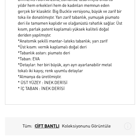
yıldır hem erkekleri hem de kadınları memnun eden
gerçek bir klasiktir. Big Buckle versiyonu, büyük ve zarif bir
toka ile donatılmıştır. Yarı zarif tabanlık, yumuşak piumato
deri ile tamamen kaplıdır ve olağanüstü rahatlık sağlar. Üst
kısım, parlak patent kaplamalı yüksek kaliteli doğal
deriden yapılmıştır.
*Anatomik şekilli mantar-lateks tabanlık; yarı zarif
*Üst kısım: vernik kaplamalı doğal deri
*Tabanlık astarı: piumato deri
*Taban: EVA
*Detaylar: her biri büyük, ayrı ayrı ayarlanabilir metal
tokalı iki kayış; renk uyumlu detaylar
*Almanya da üretilmiştir.
* ÜST YÜZEY : İNEK DERİSİ
* İÇ TABAN : İNEK DERİSİ
Tüm:
ÇİFT BANTLI
Koleksiyonunu Görüntüle