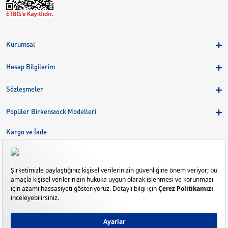
Kurumsal
Hakkımızda
Hesap Bilgilerim
Kampanyalar
Üye Girişi
Birkenstock Group
Sözleşmeler
Sepetim
Mağazalar
KVKK
Sipariş Takibi
Popüler Birkenstock Modelleri
Kariyer
Çerezler
Adreslerim
Arizona
Kargo ve İade
Kargo ve İade
Eva
Çerez Tercihlerini Yönetin
Bize Ulaşın
Gizeh
Mayari
Madrid