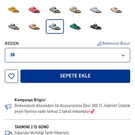
BEDEN
Bedeninizi Bulun
38
35
36
37
38
39
40
41
42
SEPETE EKLE
Kampanya Bilgisi
Birkenstock Ailesinden İlk Alışverişinize Özel 200 TL İndirim! Üstelik
peşin fiyatına vade farksız 2 taksit imkanıyla!💞
TAHMİNİ 2 İŞ GÜNÜ
Siparişin Verildiği Tarih İtibariyle