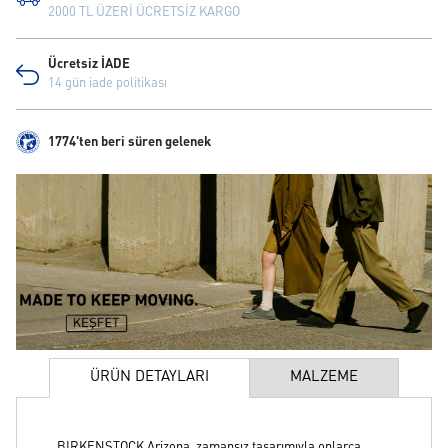
2000 TL ÜZERİ ÜCRETSİZ KARGO
Ücretsiz İADE
14 gün iade politikası
1774'ten beri süren gelenek
ÜRÜN DETAYLARI
MALZEME
BIRKENSTOCK Arizona, zamansız tasarımıyla onlarca