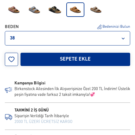
BEDEN
Bedeninizi Bulun
38
35
36
37
38
39
40
41
42
43
SEPETE EKLE
Kampanya Bilgisi
Birkenstock Ailesinden İlk Alışverişinize Özel 200 TL İndirim! Üstelik
peşin fiyatına vade farksız 2 taksit imkanıyla!💞
TAHMİNİ 2 İŞ GÜNÜ
Siparişin Verildiği Tarih İtibariyle
2000 TL ÜZERİ ÜCRETSİZ KARGO