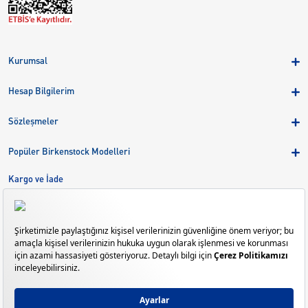
Kurumsal
Hakkımızda
Hesap Bilgilerim
Kampanyalar
Üye Girişi
Birkenstock Group
Sözleşmeler
Sepetim
Mağazalar
KVKK
Sipariş Takibi
Popüler Birkenstock Modelleri
Kariyer
Çerezler
Adreslerim
Arizona
Kargo ve İade
Kargo ve İade
Eva
Çerez Tercihlerini Yönetin
Bize Ulaşın
Gizeh
Mayari
Madrid