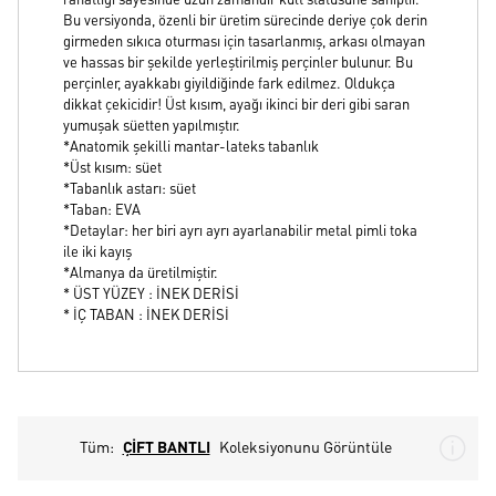
rahatlığı sayesinde uzun zamandır kült statüsüne sahiptir.
Bu versiyonda, özenli bir üretim sürecinde deriye çok derin
girmeden sıkıca oturması için tasarlanmış, arkası olmayan
ve hassas bir şekilde yerleştirilmiş perçinler bulunur. Bu
perçinler, ayakkabı giyildiğinde fark edilmez. Oldukça
dikkat çekicidir! Üst kısım, ayağı ikinci bir deri gibi saran
yumuşak süetten yapılmıştır.
*Anatomik şekilli mantar-lateks tabanlık
*Üst kısım: süet
*Tabanlık astarı: süet
*Taban: EVA
*Detaylar: her biri ayrı ayrı ayarlanabilir metal pimli toka
ile iki kayış
*Almanya da üretilmiştir.
* ÜST YÜZEY : İNEK DERİSİ
* İÇ TABAN : İNEK DERİSİ
Tüm:
ÇİFT BANTLI
Koleksiyonunu Görüntüle