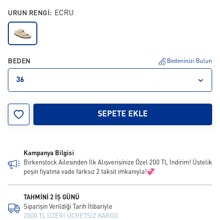
URUN RENGI:
ECRU
BEDEN
Bedeninizi Bulun
36
35
36
37
38
39
40
41
42
SEPETE EKLE
Kampanya Bilgisi
Birkenstock Ailesinden İlk Alışverişinize Özel 200 TL İndirim! Üstelik
peşin fiyatına vade farksız 2 taksit imkanıyla!💞
TAHMİNİ 2 İŞ GÜNÜ
Siparişin Verildiği Tarih İtibariyle
2000 TL ÜZERİ ÜCRETSİZ KARGO