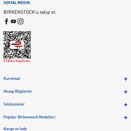
SOSYAL MEDYA
BIRKENSTOCK'u takip et:
Kurumsal
Hakkımızda
Hesap Bilgilerim
Kampanyalar
Üye Girişi
Birkenstock Group
Sözleşmeler
Sepetim
Mağazalar
KVKK
Sipariş Takibi
Popüler Birkenstock Modelleri
Kariyer
Çerezler
Adreslerim
Arizona
Kargo ve İade
Kargo ve İade